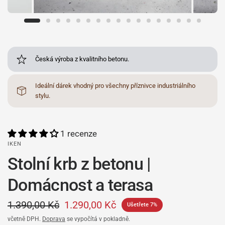
Česká výroba z kvalitního betonu.
Ideální dárek vhodný pro všechny příznivce industriálního
stylu.
1 recenze
IKEN
Stolní krb z betonu |
Domácnost a terasa
1.390,00 Kč
1.290,00 Kč
Ušetřete 7%
včetně DPH.
Doprava
se vypočítá v pokladně.