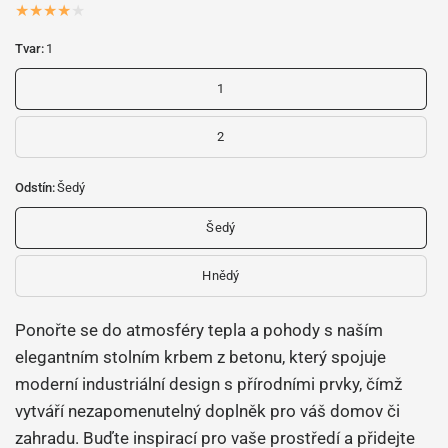
Tvar:
1
1
2
Odstín:
Šedý
Šedý
Hnědý
Ponořte se do atmosféry tepla a pohody s naším
elegantním stolním krbem z betonu, který spojuje
moderní industriální design s přírodními prvky, čímž
vytváří nezapomenutelný doplněk pro váš domov či
zahradu. Buďte inspirací pro vaše prostředí a přidejte