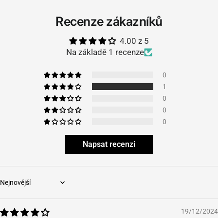
Recenze zákazníků
4.00 z 5
Na základě 1 recenze
0
1
0
0
0
Napsat recenzi
Sort by
19/12/2024