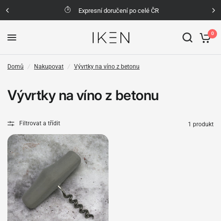
Expresní doručení po celé ČR
0
Domů
/
Nakupovat
/
Vývrtky na víno z betonu
Vývrtky na víno z betonu
Filtrovat a třídit
1 produkt