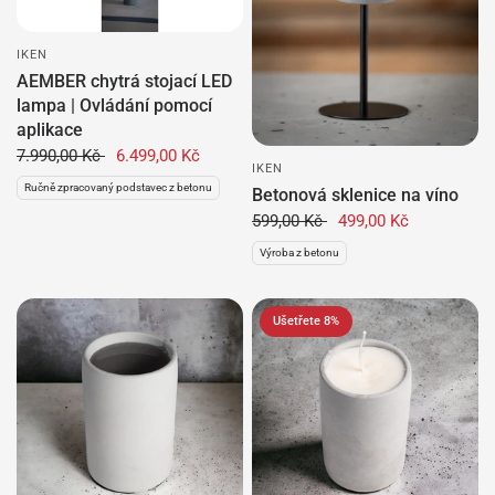
IKEN
AEMBER chytrá stojací LED
lampa | Ovládání pomocí
aplikace
7.990,00 Kč
6.499,00 Kč
IKEN
Ručně zpracovaný podstavec z betonu
Betonová sklenice na víno
599,00 Kč
499,00 Kč
Výroba z betonu
Ušetřete 8%