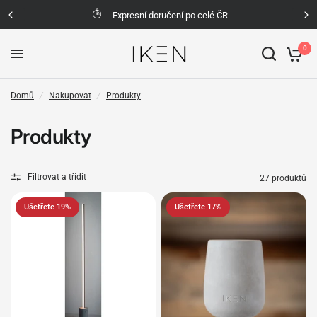
Expresní doručení po celé ČR
0
Domů
/
Nakupovat
/
Produkty
Produkty
Filtrovat a třídit
27 produktů
Ušetřete 19%
Ušetřete 17%