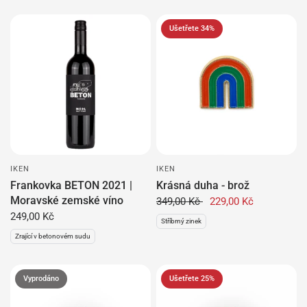
Ušetřete 34%
IKEN
IKEN
Frankovka BETON 2021 |
Krásná duha - brož
Moravské zemské víno
349,00 Kč
229,00 Kč
249,00 Kč
Stříbrný zinek
Zrající v betonovém sudu
Vyprodáno
Ušetřete 25%