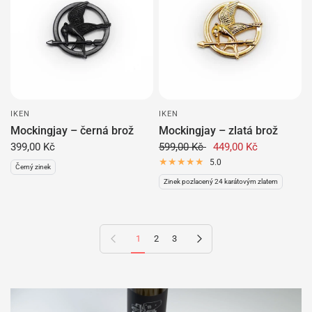
IKEN
IKEN
Mockingjay – černá brož
Mockingjay – zlatá brož
399,00 Kč
599,00 Kč
449,00 Kč
5.0
Černý zinek
Zinek pozlacený 24 karátovým zlatem
Předchozí stránka
Další stránka
1
2
3