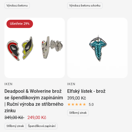
Výroba z betonu
Výroba z betonu a korku
Ušetřete 29%
IKEN
IKEN
Deadpool & Wolverine brož
Elfský lístek - brož
se špendlíkovým zapínáním
399,00 Kč
| Ruční výroba ze stříbrného
5.0
zinku
Stříbrný zinek
349,00 Kč
249,00 Kč
Stříbrný zinek
Špendlíkové zapínání