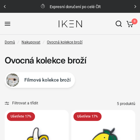
 ČR
Možnost vrácení zboží do 30 dní
0
Domů
/
Nakupovat
/
Ovocná kolekce broží
Ovocná kolekce broží
Filmová kolekce broží
Filtrovat a třídit
5 produktů
Ušetřete 17%
Ušetřete 17%