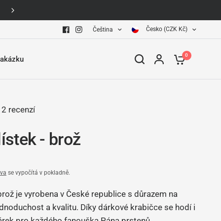
Bezplatná doprava pro objednávky nad 1000 kč
Česko (CZK Kč)
Čeština
0
zakázku
2 recenzí
lístek - brož
va
se vypočítá v pokladně.
brož je vyrobena v České republice s důrazem na
ednoduchost a kvalitu. Díky dárkové krabičce se hodí i
dárek pro každého fanouška Pána prstenů.