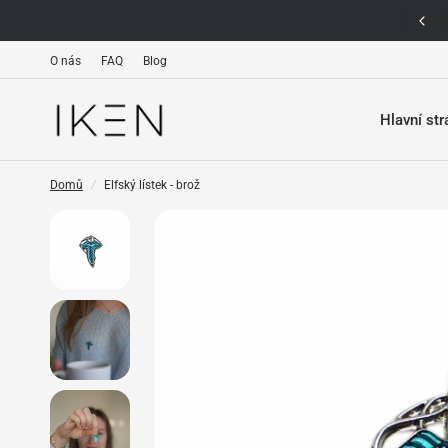
Expresní doručení po celé ČR
O nás
FAQ
Blog
Hlavní st
Domů
/
Elfský lístek - brož