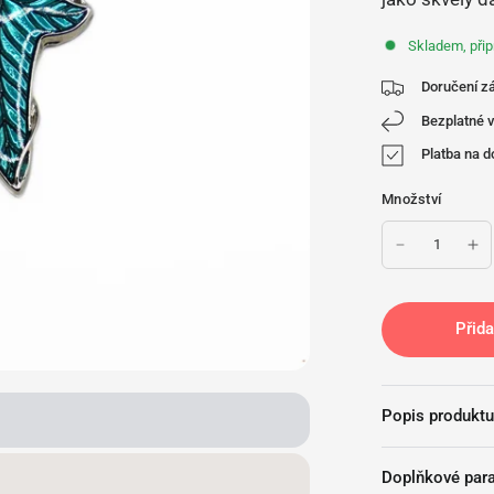
Skladem, přip
Doručení zá
Bezplatné v
Platba na d
Množství
Přida
Popis produktu
Doplňkové par