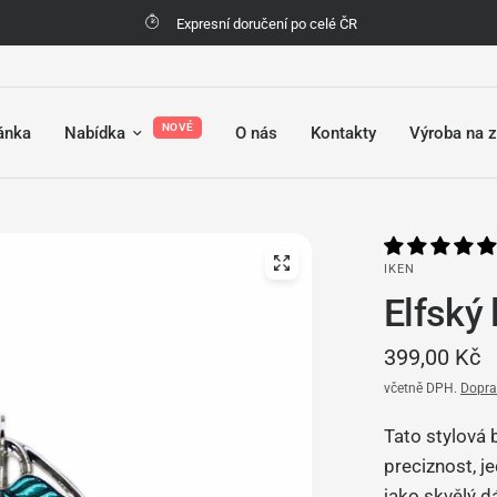
Možnost vrácení zboží do 30 dní
NOVÉ
ránka
Nabídka
O nás
Kontakty
Výroba na 
IKEN
Elfský 
399,00 Kč
včetně DPH.
Dopra
Tato stylová 
preciznost, j
jako skvělý 