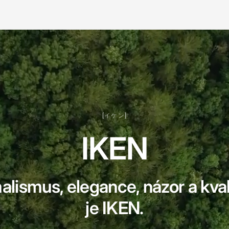
[イケン]
IKEN
lismus, elegance, názor a kval
je IKEN.