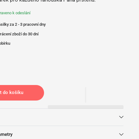
raveno k odeslání
silky za 2 - 3 pracovní dny
rácení zboží do 30 dní
obírku
t do košíku
ametry