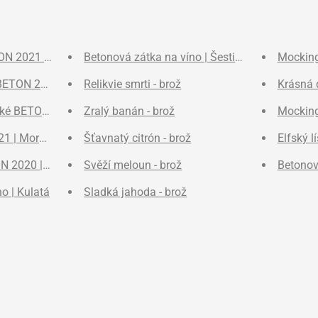
TON 2021 | Moravské zemské víno, suché
Betonová zátka na víno | Šestiúhelníková
Mocking
BETON 2022 | Moravské zemské víno, polosuché
Relikvie smrti - brož
Krásná 
ké BETON 2021 | Moravské zemské víno, suché
Zralý banán - brož
Mocking
1 | Moravské zemské víno
Šťavnatý citrón - brož
Elfský lí
N 2020 | Moravské zemské víno, suché
Svěží meloun - brož
Betonov
o | Kulatá
Sladká jahoda - brož