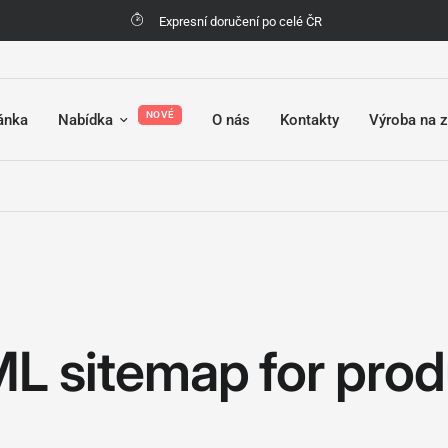
Expresní doručení po celé ČR
NOVÉ
ránka
Nabídka
O nás
Kontakty
Výroba na 
L sitemap for prod