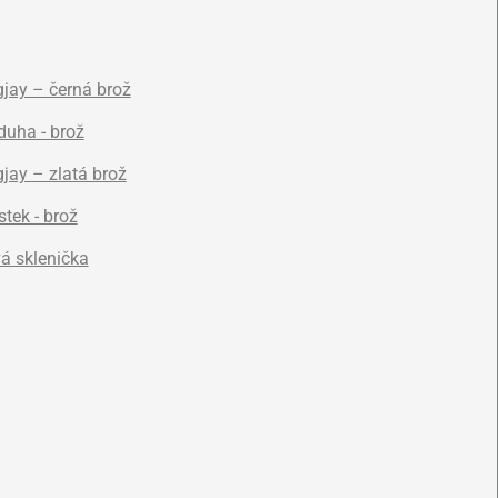
jay – černá brož
duha - brož
jay – zlatá brož
stek - brož
á sklenička