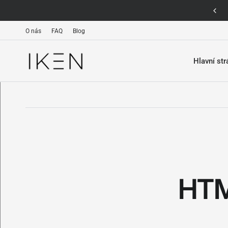
Bezplatná doprava pro objednávky nad 1000 kč
O nás
FAQ
Blog
Hlavní st
HTM