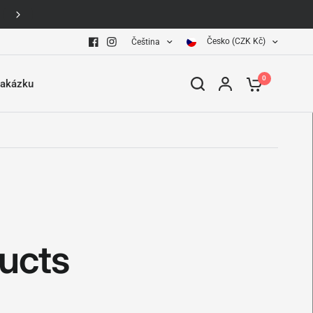
Možnost vrácení zboží do 30 dní
Česko (CZK Kč)
Čeština
0
zakázku
ucts