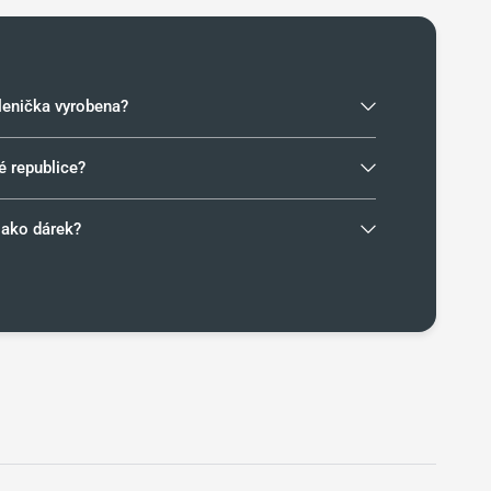
klenička vyrobena?
é republice?
jako dárek?