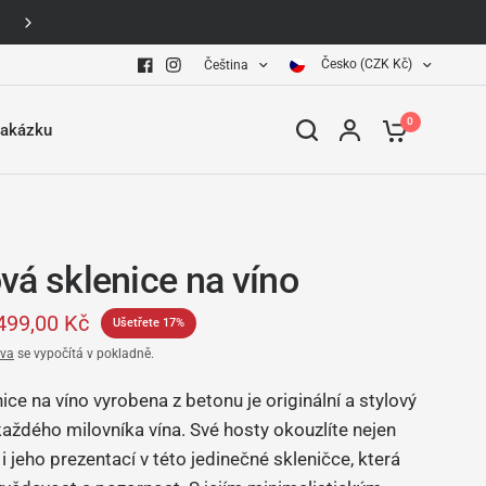
Česko (CZK Kč)
Čeština
0
zakázku
vá sklenice na víno
499,00 Kč
Ušetřete 17%
va
se vypočítá v pokladně.
ice na víno vyrobena z betonu je originální a stylový
aždého milovníka vína. Své hosty okouzlíte nejen
e i jeho prezentací v této jedinečné skleničce, která