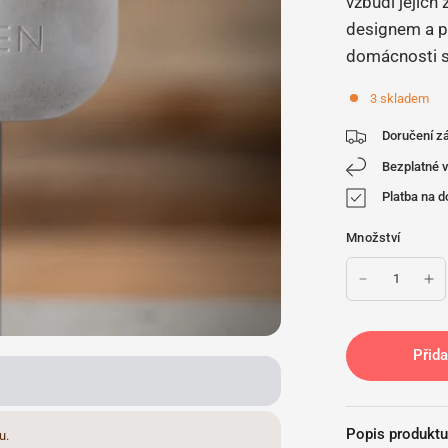
vzbudí jejich
designem a p
domácnosti st
3 skladem
Doručení zá
Bezplatné v
Platba na d
Množství
Přida
Popis produktu
u.