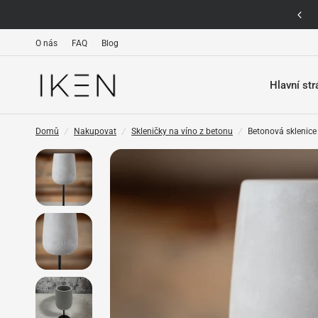
Expresní doručení po celé ČR
O nás
FAQ
Blog
Hlavní st
Domů
/
Nakupovat
/
Skleničky na víno z betonu
/
Betonová sklenice