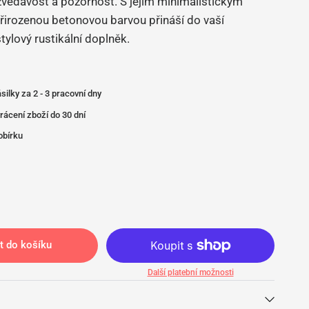
 zvědavost a pozornost. S jejím minimalistickým
řirozenou betonovou barvou přináší do vaší
ylový rustikální doplněk.
silky za 2 - 3 pracovní dny
rácení zboží do 30 dní
obírku
t do košíku
Další platební možnosti