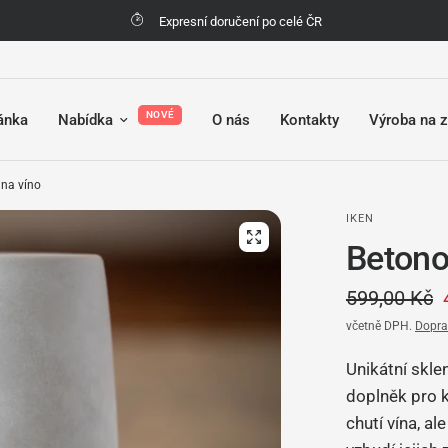
Možnost vrácení zboží do 30 dní
NOVÉ
ránka
Nabídka
O nás
Kontakty
Výroba na 
 na víno
IKEN
Betono
599,00 Kč
včetně DPH.
Dopra
Unikátní sklen
doplněk pro k
chutí vína, al