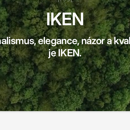
[イケン]
IKEN
lismus, elegance, názor a kval
je IKEN.