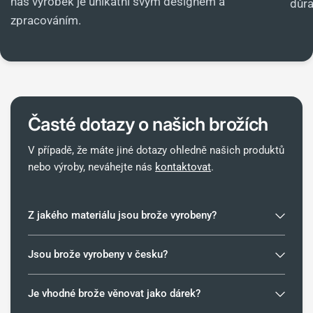
náš výrobek je unikátní svým designem a
důra
zpracováním.
Časté dotazy o našich
brožích
V případě, že máte jiné dotazy ohledně našich produktů
nebo výroby, neváhejte nás
kontaktovat
.
Z jakého materiálu jsou brože vyrobeny?
Jsou brože vyrobeny v česku?
Je vhodné brože věnovat jako dárek?