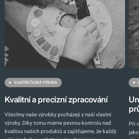
VLASTNÍ ČESKÁ VÝROBA
Kvalitní a precizní
zpracování
Un
pr
Všechny naše výrobky pocházejí z naší vlastní
výroby. Díky tomu máme pevnou kontrolu nad
Při 
kvalitou našich produktů a zajišťujeme, že každý
jako