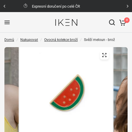
Možnost vrácení zboží do 30 dní
0
Domů
/
Nakupovat
/
Ovocná kolekce broží
/
Svěží meloun - brož