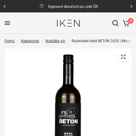
Expresní doručení po celé ČR
0
Domů
/
Nakupovat
/
Nabídka vín
/
Rulandské šedé BETON 2020 | Moravsk