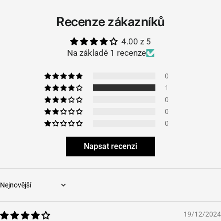
Recenze zákazníků
4.00 z 5
Na základě 1 recenze
0
1
0
0
0
Napsat recenzi
Sort by
19/12/2024