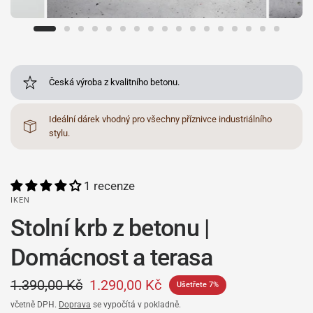
Česká výroba z kvalitního betonu.
Ideální dárek vhodný pro všechny příznivce industriálního
stylu.
1 recenze
IKEN
Stolní krb z betonu |
Domácnost a terasa
1.390,00 Kč
1.290,00 Kč
Ušetřete 7%
včetně DPH.
Doprava
se vypočítá v pokladně.