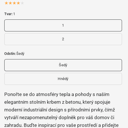
Tvar:
1
1
2
Odstín:
Šedý
Šedý
Hnědý
Ponořte se do atmosféry tepla a pohody s naším
elegantním stolním krbem z betonu, který spojuje
moderní industriální design s přírodními prvky, čímž
vytváří nezapomenutelný doplněk pro váš domov či
zahradu. Buďte inspirací pro vaše prostředí a přidejte