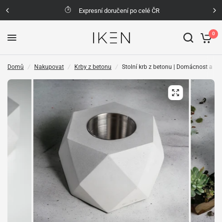
elé ČR
Možnost vrácení zboží do 30 d
0
Domů
/
Nakupovat
/
Krby z betonu
/
Stolní krb z betonu | Domácnost a te